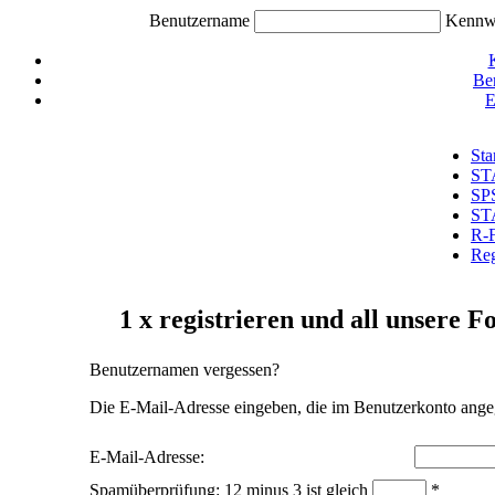
Benutzername
Kennw
Be
E
Sta
ST
SP
ST
R-
Reg
1 x registrieren und all unsere 
Benutzernamen vergessen?
Die E-Mail-Adresse eingeben, die im Benutzerkonto ange
E-Mail-Adresse:
Spamüberprüfung: 12 minus 3 ist gleich
*